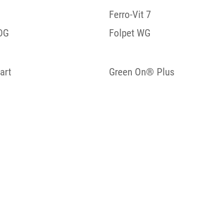
Ferro-Vit 7
DG
Folpet WG
art
Green On® Plus