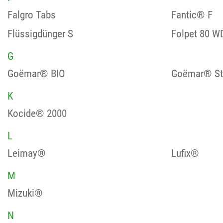
Falgro Tabs
Fantic® F
Flüssigdünger S
Folpet 80 W
G
Goëmar® BIO
Goëmar® St
K
Kocide® 2000
L
Leimay®
Lufix®
M
Mizuki®
N