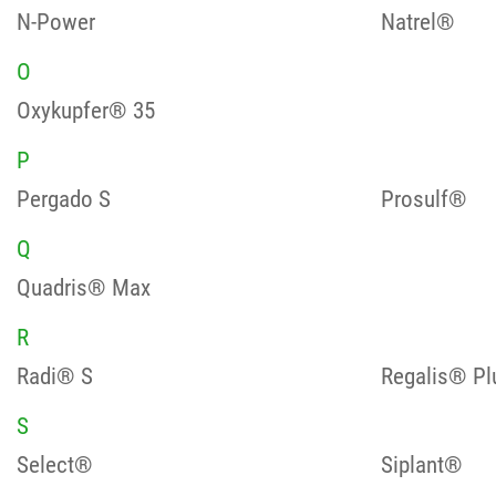
N-Power
Natrel®
O
Oxykupfer® 35
P
Pergado S
Prosulf®
Q
Quadris® Max
R
Radi® S
Regalis® Pl
S
Select®
Siplant®