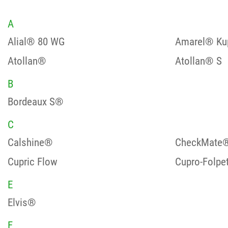
A
Alial® 80 WG
Amarel® Ku
Atollan®
Atollan® S
B
Bordeaux S®
C
Calshine®
CheckMate® 
Cupric Flow
Cupro-Folpet
E
Elvis®
F