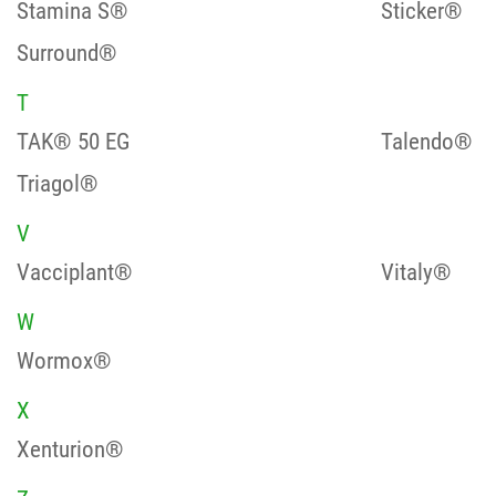
Stamina S®
Sticker®
Surround®
T
TAK® 50 EG
Talendo®
Triagol®
V
Vacciplant®
Vitaly®
W
Wormox®
X
Xenturion®