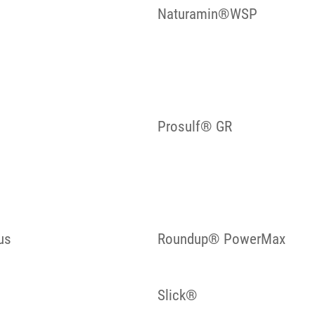
Naturamin®WSP
Prosulf® GR
us
Roundup® PowerMax
Slick®