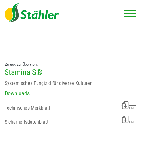
string(78) "Test 12 {FONT:12} // Dosierungen: test 123 dfasdf
asdfW134 245 34" string(62) "Test 12 {FONT:12} Dosierungen: test
123 dfasdf asdfW134 245 34"
Zurück zur Übersicht
Stamina S®
Systemisches Fungizid für diverse Kulturen.
Downloads
Technisches Merkblatt
Sicherheitsdatenblatt