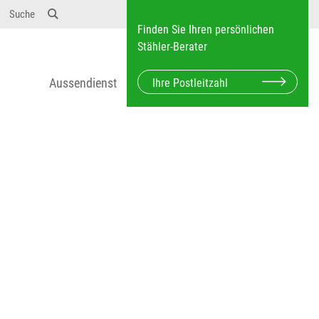
12} Dosierungen: test 123 dfasdf asdfW134 245 34"
Suche
Finden Sie Ihren persönlichen
Stähler-Berater
Aussendienst