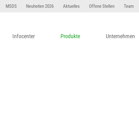
23 dfasdf asdfW134 245 34" string(62) "Test 12 {FONT:
MSDS
Neuheiten 2026
Aktuelles
Offene Stellen
Team
Infocenter
Produkte
Unternehmen