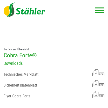
string(78) "Test 12 {FONT:12} // Dosierungen: test 123 dfasdf
asdfW134 245 34" string(62) "Test 12 {FONT:12} Dosierungen: test
123 dfasdf asdfW134 245 34"
Zurück zur Übersicht
Cobra Forte®
Downloads
Technisches Merkblatt
Sicherheitsdatenblatt
Flyer Cobra Forte