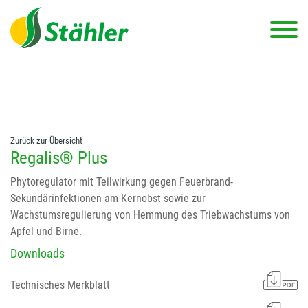
string(78) "Test 12 {FONT:12} // Dosierungen: test 123 dfasdf
asdfW134 245 34" string(62) "Test 12 {FONT:12} Dosierungen: test
123 dfasdf asdfW134 245 34"
Zurück zur Übersicht
Regalis® Plus
Phytoregulator mit Teilwirkung gegen Feuerbrand-
Sekundärinfektionen am Kernobst sowie zur
Wachstumsregulierung von Hemmung des Triebwachstums von
Apfel und Birne.
Downloads
Technisches Merkblatt