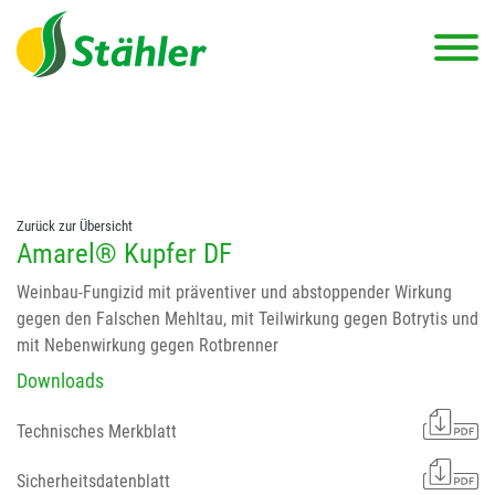
string(78) "Test 12 {FONT:12} // Dosierungen: test 123 dfasdf
asdfW134 245 34" string(62) "Test 12 {FONT:12} Dosierungen: test
123 dfasdf asdfW134 245 34"
Zurück zur Übersicht
Amarel® Kupfer DF
Weinbau-Fungizid mit präventiver und abstoppender Wirkung
gegen den Falschen Mehltau, mit Teilwirkung gegen Botrytis und
mit Nebenwirkung gegen Rotbrenner
Downloads
Technisches Merkblatt
Sicherheitsdatenblatt