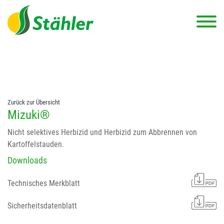
string(78) "Test 12 {FONT:12} // Dosierungen: test 123 dfasdf
asdfW134 245 34" string(62) "Test 12 {FONT:12} Dosierungen: test
123 dfasdf asdfW134 245 34"
Zurück zur Übersicht
Mizuki®
Nicht selektives Herbizid und Herbizid zum Abbrennen von
Kartoffelstauden.
Downloads
Technisches Merkblatt
Sicherheitsdatenblatt