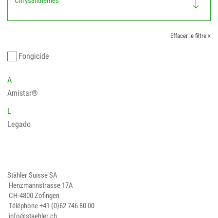
Chrysanthèmes
Effacer le filtre ×
Fongicide
A
Amistar®
L
Legado
Stähler Suisse SA
Henzmannstrasse 17A
CH-4800 Zofingen
Téléphone
+41 (0)62 746 80 00
info@staehler.ch