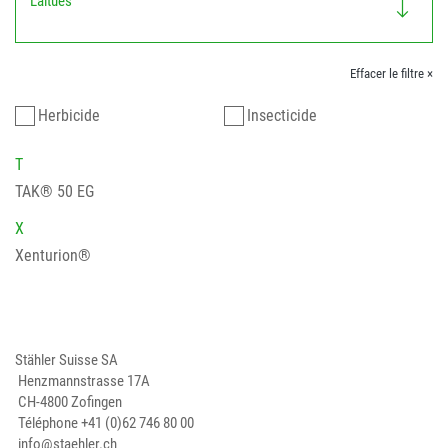
Laitues
Effacer le filtre ×
Herbicide
Insecticide
T
TAK® 50 EG
X
Xenturion®
Stähler Suisse SA
Henzmannstrasse 17A
CH-4800 Zofingen
Téléphone
+41 (0)62 746 80 00
info@staehler.ch