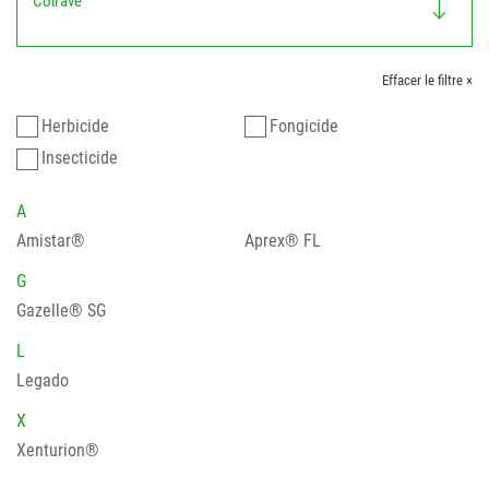
Colrave
Effacer le filtre ×
Herbicide
Fongicide
Insecticide
A
Amistar®
Aprex® FL
G
Gazelle® SG
L
Legado
X
Xenturion®