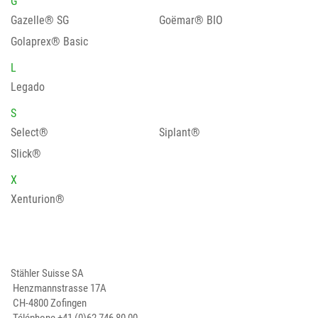
G
Gazelle® SG
Goëmar® BIO
Golaprex® Basic
L
Legado
S
Select®
Siplant®
Slick®
X
Xenturion®
Stähler Suisse SA
Henzmannstrasse 17A
CH-4800 Zofingen