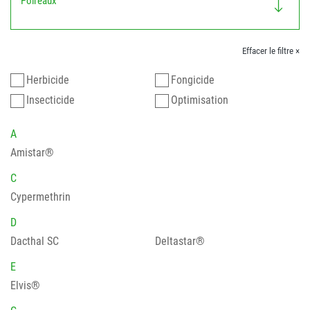
Poireaux
Effacer le filtre ×
Herbicide
Fongicide
Insecticide
Optimisation
A
Amistar®
C
Cypermethrin
D
Dacthal SC
Deltastar®
E
Elvis®