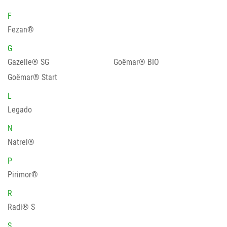
F
Fezan®
G
Gazelle® SG
Goëmar® BIO
Goëmar® Start
L
Legado
N
Natrel®
P
Pirimor®
R
Radi® S
S