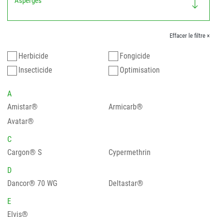
Asperges
Effacer le filtre ×
Herbicide
Fongicide
Insecticide
Optimisation
A
Amistar®
Armicarb®
Avatar®
C
Cargon® S
Cypermethrin
D
Dancor® 70 WG
Deltastar®
E
Elvis®