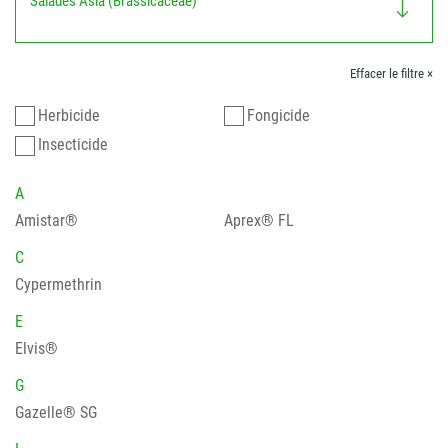
Salades Asia (Brassicaceae)
Effacer le filtre ×
Herbicide
Fongicide
Insecticide
A
Amistar®
Aprex® FL
C
Cypermethrin
E
Elvis®
G
Gazelle® SG