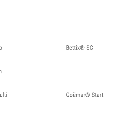
o
Bettix® SC
n
lti
Goëmar® Start