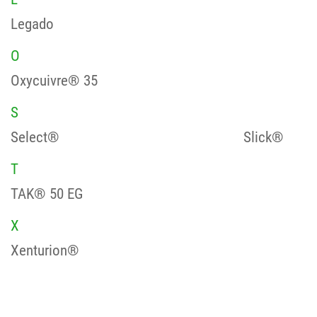
Legado
O
Oxycuivre® 35
S
Select®
Slick®
T
TAK® 50 EG
X
Xenturion®