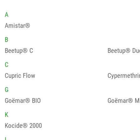
A
Amistar®
B
Beetup® C
Beetup® Du
C
Cupric Flow
Cypermethri
G
Goëmar® BIO
Goëmar® Mu
K
Kocide® 2000
L