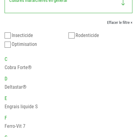
Cultures maraîchères en général
Effacer le filtre ×
Insecticide
Rodenticide
Optimisation
C
Cobra Forte®
D
Deltastar®
E
Engrais liquide S
F
Ferro-Vit 7