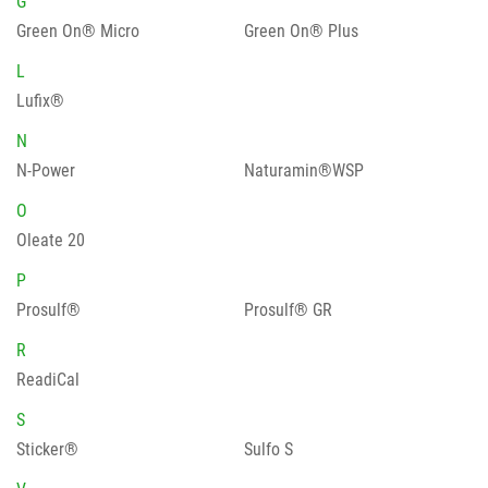
G
Green On® Micro
Green On® Plus
L
Lufix®
N
N-Power
Naturamin®WSP
O
Oleate 20
P
Prosulf®
Prosulf® GR
R
ReadiCal
S
Sticker®
Sulfo S