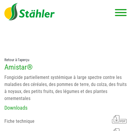
string(78) "Test 12 {FONT:12} // Dosierungen: test 123 dfasdf
asdfW134 245 34" string(62) "Test 12 {FONT:12} Dosierungen: test
123 dfasdf asdfW134 245 34"
Retour à l'aperçu
Amistar®
Fongicide partiellement systémique à large spectre contre les
maladies des céréales, des pommes de terre, du colza, des fruits
à noyaux, des petits fruits, des légumes et des plantes
ornementales
Downloads
Fiche technique