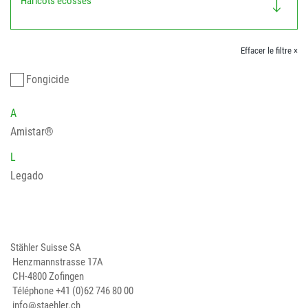
Haricots écossés
Effacer le filtre ×
Fongicide
A
Amistar®
L
Legado
Stähler Suisse SA
Henzmannstrasse 17A
CH-4800 Zofingen
Téléphone
+41 (0)62 746 80 00
info@staehler.ch