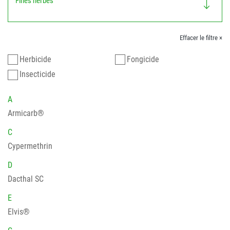
Fines herbes
Effacer le filtre ×
Herbicide
Fongicide
Insecticide
A
Armicarb®
C
Cypermethrin
D
Dacthal SC
E
Elvis®