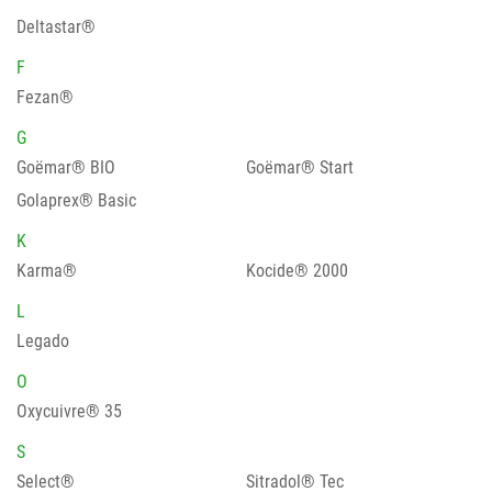
Deltastar®
F
Fezan®
G
Goëmar® BIO
Goëmar® Start
Golaprex® Basic
K
Karma®
Kocide® 2000
L
Legado
O
Oxycuivre® 35
S
Select®
Sitradol® Tec