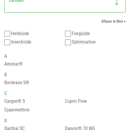
Carottes
Effacer le filtre ×
Herbicide
Fongicide
Insecticide
Optimisation
A
Amistar®
B
Bordeaux S®
C
Cargon® S
Cupric Flow
Cypermethrin
D
Dacthal SC
Dancor® 70 WG