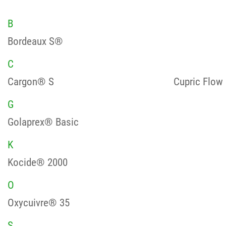
B
Bordeaux S®
C
Cargon® S
Cupric Flow
G
Golaprex® Basic
K
Kocide® 2000
O
Oxycuivre® 35
S