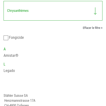
Chrysanthèmes
Effacer le filtre ×
Fongicide
A
Amistar®
L
Legado
Stähler Suisse SA
Henzmannstrasse 17A
CH-4800 Zofingen