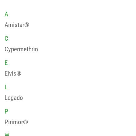
A
Amistar®
C
Cypermethrin
E
Elvis®
L
Legado
P
Pirimor®
W