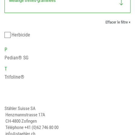
Mélange trèfles-graminées
Effacer le filtre ×
Herbicide
P
Pedian® SG
T
Trifoline®
Stähler Suisse SA
Henzmannstrasse 17A
CH-4800 Zofingen
Téléphone
+41 (0)62 746 80 00
info@staehler.ch