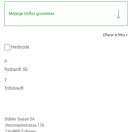
Mélange trèfles-graminées
Effacer le filtre ×
Herbicide
P
Pedian® SG
T
Trifoline®
Stähler Suisse SA
Henzmannstrasse 17A
CH-4800 Zofingen