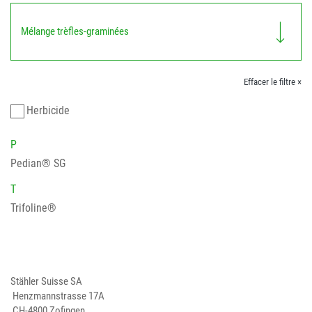
Mélange trèfles-graminées
Effacer le filtre ×
Herbicide
P
Pedian® SG
T
Trifoline®
Stähler Suisse SA
Henzmannstrasse 17A
CH-4800 Zofingen