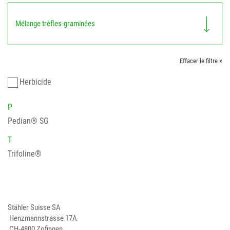
Mélange trèfles-graminées
Effacer le filtre ×
Herbicide
P
Pedian® SG
T
Trifoline®
Stähler Suisse SA
Henzmannstrasse 17A
CH-4800 Zofingen