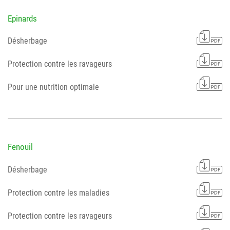
Epinards
Désherbage
Protection contre les ravageurs
Pour une nutrition optimale
Fenouil
Désherbage
Protection contre les maladies
Protection contre les ravageurs