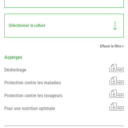
Sélectionner la culture
Effacer le filtre ×
Asperges
Désherbage
Protection contre les maladies
Protection contre les ravageurs
Pour une nutrition optimale