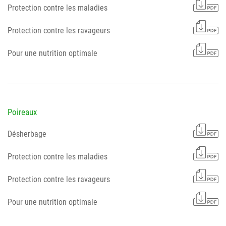
Protection contre les maladies
Protection contre les ravageurs
Pour une nutrition optimale
Poireaux
Désherbage
Protection contre les maladies
Protection contre les ravageurs
Pour une nutrition optimale