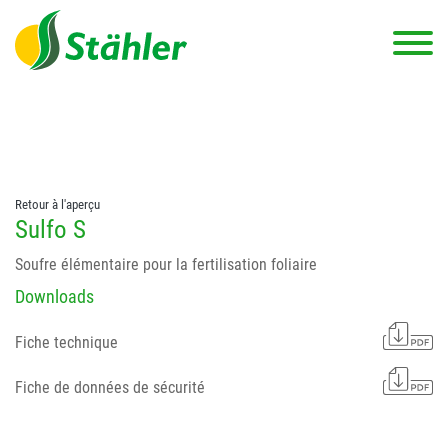
string(78) "Test 12 {FONT:12} // Dosierungen: test 123 dfasdf
asdfW134 245 34" string(62) "Test 12 {FONT:12} Dosierungen: test
123 dfasdf asdfW134 245 34"
Retour à l'aperçu
Sulfo S
Soufre élémentaire pour la fertilisation foliaire
Downloads
Fiche technique
Fiche de données de sécurité