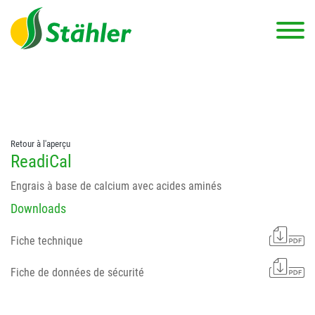
string(78) "Test 12 {FONT:12} // Dosierungen: test 123 dfasdf
asdfW134 245 34" string(62) "Test 12 {FONT:12} Dosierungen: test
123 dfasdf asdfW134 245 34"
Retour à l'aperçu
ReadiCal
Engrais à base de calcium avec acides aminés
Downloads
Fiche technique
Fiche de données de sécurité