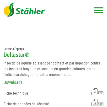
string(78) "Test 12 {FONT:12} // Dosierungen: test 123 dfasdf
asdfW134 245 34" string(62) "Test 12 {FONT:12} Dosierungen: test
123 dfasdf asdfW134 245 34"
Retour à l'aperçu
Deltastar®
Insecticide liquide agissant par contact et par ingestion contre
les insectes broyeurs et suceurs en grandes cultures, petits
fruits, maraîchage et plantes ornementales.
Downloads
Fiche technique
Fiche de données de sécurité