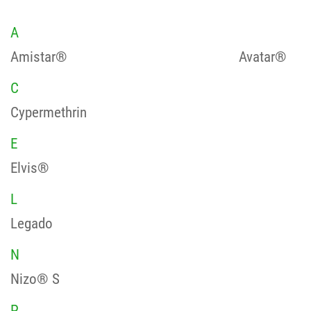
A
Amistar®
Avatar®
C
Cypermethrin
E
Elvis®
L
Legado
N
Nizo® S
P