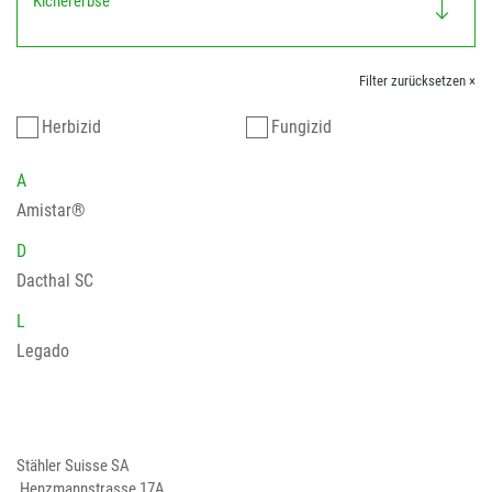
Kichererbse
Filter zurücksetzen ×
Herbizid
Fungizid
A
Amistar®
D
Dacthal SC
L
Legado
Stähler Suisse SA
Henzmannstrasse 17A