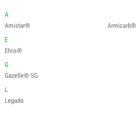
A
Amistar®
Armicarb®
E
Elvis®
G
Gazelle® SG
L
Legado