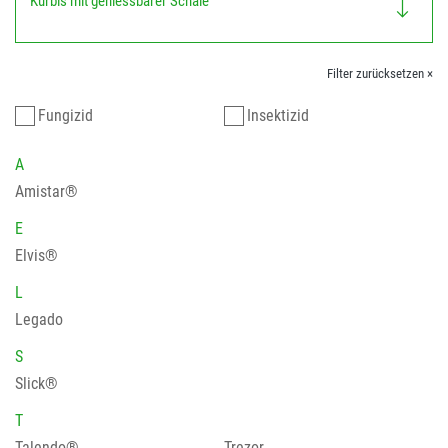
Kürbis mit geniessbarer Schale
Filter zurücksetzen ×
Fungizid
Insektizid
A
Amistar®
E
Elvis®
L
Legado
S
Slick®
T
Talendo®
Trezor