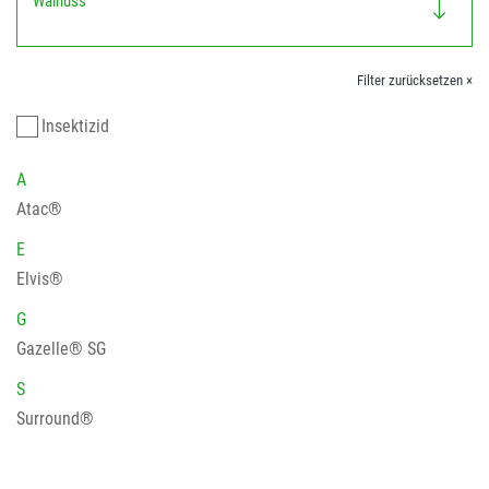
Walnuss
Filter zurücksetzen ×
Insektizid
A
Atac®
E
Elvis®
G
Gazelle® SG
S
Surround®