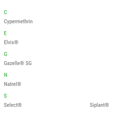
C
Cypermethrin
E
Elvis®
G
Gazelle® SG
N
Natrel®
S
Select®
Siplant®