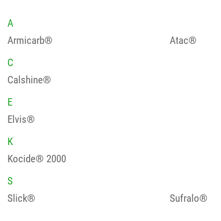
A
Armicarb®
Atac®
C
Calshine®
E
Elvis®
K
Kocide® 2000
S
Slick®
Sufralo®