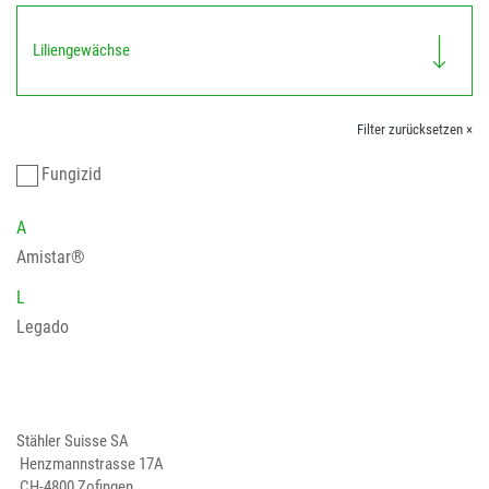
Liliengewächse
Filter zurücksetzen ×
Fungizid
A
Amistar®
L
Legado
Stähler Suisse SA
Henzmannstrasse 17A
CH-4800 Zofingen