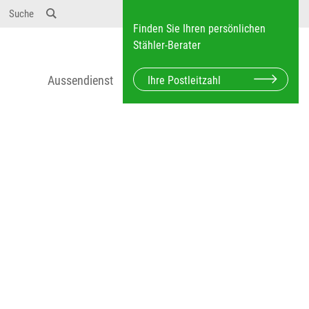
12} Dosierungen: test 123 dfasdf asdfW134 245 34"
Suche
Finden Sie Ihren persönlichen
Stähler-Berater
Aussendienst