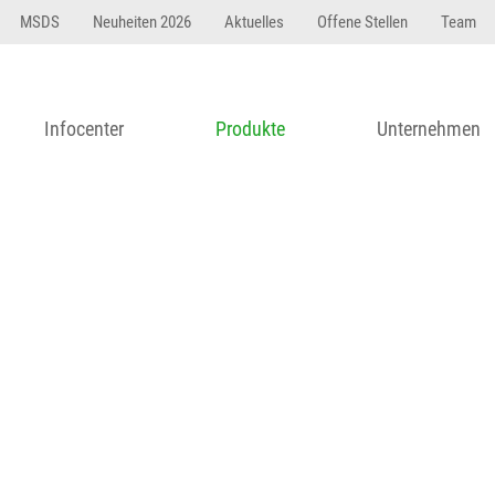
23 dfasdf asdfW134 245 34" string(62) "Test 12 {FONT:
MSDS
Neuheiten 2026
Aktuelles
Offene Stellen
Team
Infocenter
Produkte
Unternehmen