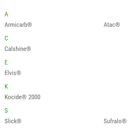
A
Armicarb®
Atac®
C
Calshine®
E
Elvis®
K
Kocide® 2000
S
Slick®
Sufralo®