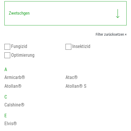
Zwetschgen
Filter zurücksetzen ×
Fungizid
Insektizid
Optimierung
A
Armicarb®
Atac®
Atollan®
Atollan® S
C
Calshine®
E
Elvis®