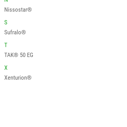
Nissostar®
S
Sufralo®
T
TAK® 50 EG
X
Xenturion®