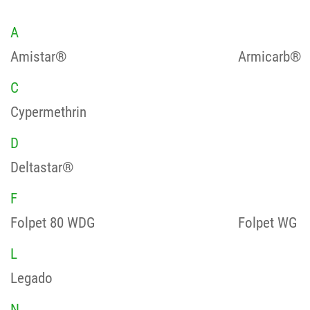
A
Amistar®
Armicarb®
C
Cypermethrin
D
Deltastar®
F
Folpet 80 WDG
Folpet WG
L
Legado
N