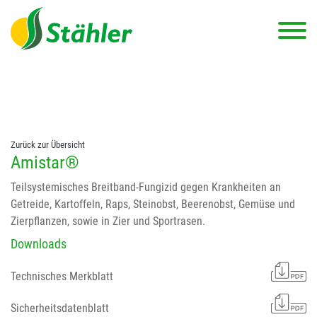
string(78) "Test 12 {FONT:12} // Dosierungen: test 123 dfasdf
asdfW134 245 34" string(62) "Test 12 {FONT:12} Dosierungen: test
123 dfasdf asdfW134 245 34"
Zurück zur Übersicht
Amistar®
Teilsystemisches Breitband-Fungizid gegen Krankheiten an
Getreide, Kartoffeln, Raps, Steinobst, Beerenobst, Gemüse und
Zierpflanzen, sowie in Zier und Sportrasen.
Downloads
Technisches Merkblatt
Sicherheitsdatenblatt