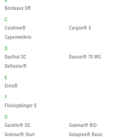
Bordeaux S®
C
Calshine®
Cargon® S
Cypermethrin
D
Dacthal SC
Dancor® 70 WG
Deltastar®
E
Elvis®
F
Flüssigdünger S
G
Gazelle® SG
Goëmar® BIO
Goëmar® Start
Golaprex® Basic