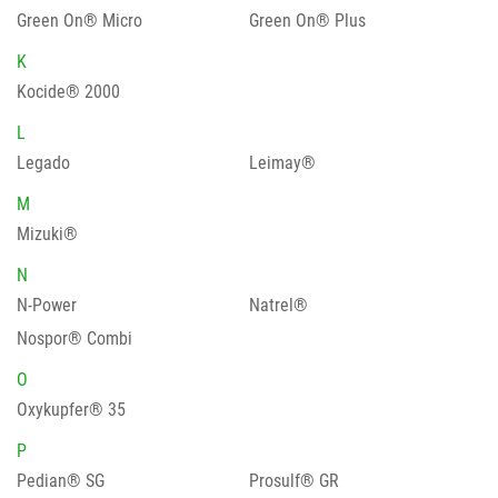
Green On® Micro
Green On® Plus
K
Kocide® 2000
L
Legado
Leimay®
M
Mizuki®
N
N-Power
Natrel®
Nospor® Combi
O
Oxykupfer® 35
P
Pedian® SG
Prosulf® GR