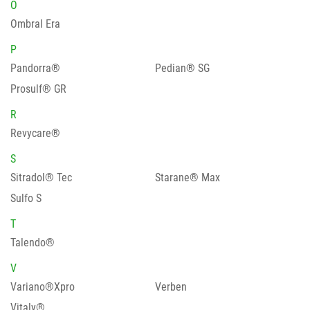
O
Ombral Era
P
Pandorra®
Pedian® SG
Prosulf® GR
R
Revycare®
S
Sitradol® Tec
Starane® Max
Sulfo S
T
Talendo®
V
Variano®Xpro
Verben
Vitaly®