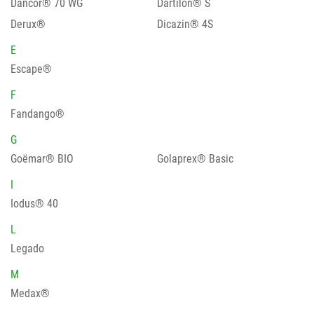
Dancor® 70 WG
Dartilon® S
Derux®
Dicazin® 4S
E
Escape®
F
Fandango®
G
Goëmar® BIO
Golaprex® Basic
I
Iodus® 40
L
Legado
M
Medax®