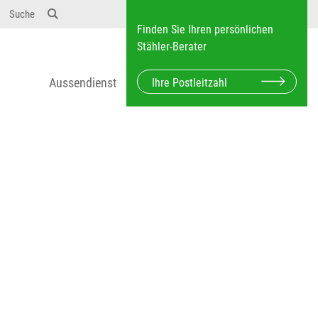
12} Dosierungen: test 123 dfasdf asdfW134 245 34"
Suche
Finden Sie Ihren persönlichen
Stähler-Berater
Aussendienst