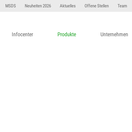
23 dfasdf asdfW134 245 34" string(62) "Test 12 {FONT:
MSDS
Neuheiten 2026
Aktuelles
Offene Stellen
Team
Infocenter
Produkte
Unternehmen