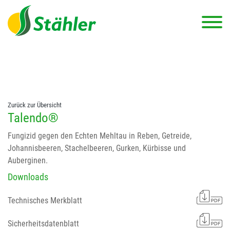
string(78) "Test 12 {FONT:12} // Dosierungen: test 123 dfasdf
asdfW134 245 34" string(62) "Test 12 {FONT:12} Dosierungen: test
123 dfasdf asdfW134 245 34"
Zurück zur Übersicht
Talendo®
Fungizid gegen den Echten Mehltau in Reben, Getreide,
Johannisbeeren, Stachelbeeren, Gurken, Kürbisse und
Auberginen.
Downloads
Technisches Merkblatt
Sicherheitsdatenblatt