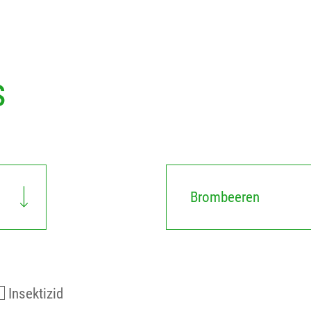
s
Brombeeren
Insektizid