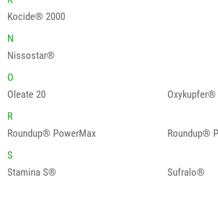
Kocide® 2000
N
Nissostar®
O
Oleate 20
Oxykupfer®
R
Roundup® PowerMax
Roundup® P
S
Stamina S®
Sufralo®