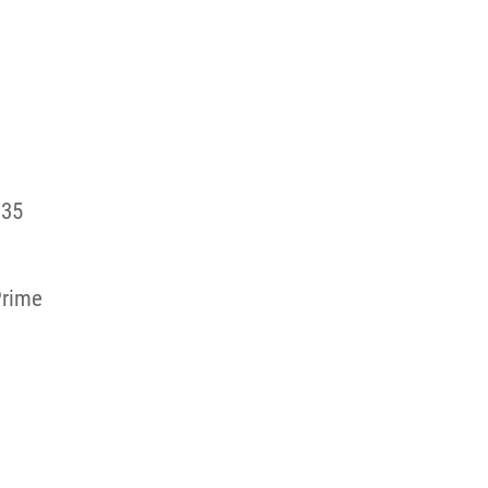
 35
rime