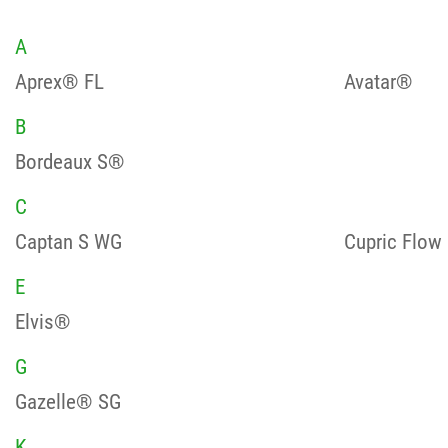
A
Aprex® FL
Avatar®
B
Bordeaux S®
C
Captan S WG
Cupric Flow
E
Elvis®
G
Gazelle® SG
K