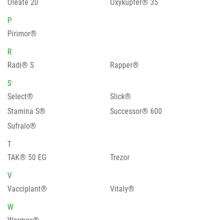
Oleate 20
Oxykupfer® 35
P
Pirimor®
R
Radi® S
Rapper®
S
Select®
Slick®
Stamina S®
Successor® 600
Sufralo®
T
TAK® 50 EG
Trezor
V
Vacciplant®
Vitaly®
W