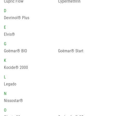
Cupric Flow
Cypermethrin
D
Devrinol® Plus
E
Elvis®
G
Goëmar® BIO
Goëmar® Start
K
Kocide® 2000
L
Legado
N
Nissostar®
O