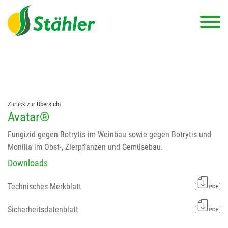
string(78) "Test 12 {FONT:12} // Dosierungen: test 123 dfasdf
asdfW134 245 34" string(62) "Test 12 {FONT:12} Dosierungen: test
123 dfasdf asdfW134 245 34"
Zurück zur Übersicht
Avatar®
Fungizid gegen Botrytis im Weinbau sowie gegen Botrytis und
Monilia im Obst-, Zierpflanzen und Gemüsebau.
Downloads
Technisches Merkblatt
Sicherheitsdatenblatt